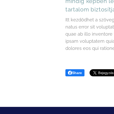
mindig képben le
tartalom biztosít
Itt kezdődhet a szövege
natus error sit volu
quae ab illo inventore
ipsam voluptatem quia 
dolores eos qui ration
Share