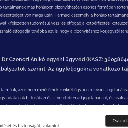
nlap tartalmának más honlapon bizonyíthatóan azonos formában történ
ötelezettséget von maga után. Harmadik személy a honlap tartalmána
val kifejezetten tudomásul veszi és elfogadja kötbérfizetési kötele
asználó elfogadja továbbá azt is, hogy a bizonyításhoz közjegyzői ta
t Dr Czenczi Anikó egyéni ügyvéd (KASZ: 36058640
bályzatok szerint. Az ügyféljogokra vonatkozó tá
artalmúak, azok nem minősülnek konkrét ügyben releváns jogi tanác
ügy adatainak birtokában és ismeretében ad jogi tanácsot, és csak a
 Tevékenységről szóló 2017. évi LXXVIII. törvényben foglalt szabályok
Csak a 
dését és biztonságát, valamint