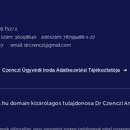
8. Fsz/2.
SZ szám: 36058640 adószám: 78799488-1-27
767 email: drczenczi@gmail.com
Czenczi Ügyvédi Iroda Adatkezelési Tájékoztatója
zi.hu domain kizárólagos tulajdonosa Dr Czenczi A
nak változatlan, vagy nagyrészt azonos tartalmának mind szöveges, 