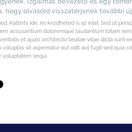
gyenek. Izgalmas bevezető és egy tömör,
ja, hogy olvasóid visszatérjenek további 
d. Kattints ide, és kezdheted is az írást. Sed ut pers
ptatem accusantium doloremque laudantium totam rem
 veritatis et quasi architecto beatae vitae dicta sunt
voluptas sit aspernatur aut odit aut fugit sed quia
e voluptatem sequi.