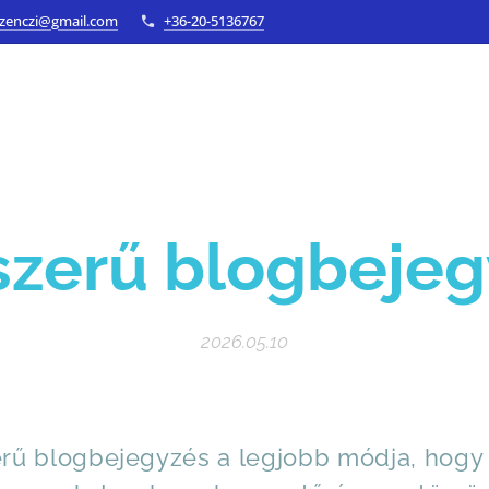
czenczi@gmail.com
+36-20-5136767
szerű blogbejeg
2026.05.10
erű blogbejegyzés a legjobb módja, hogy 