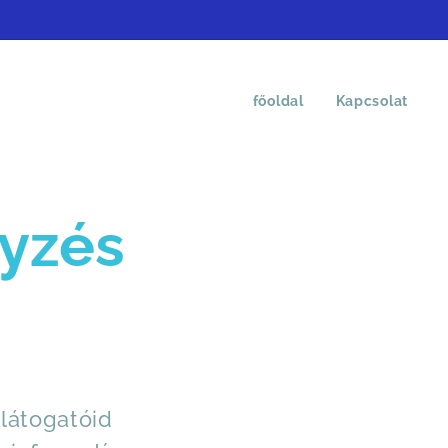
főoldal
Kapcsolat
yzés
látogatóid