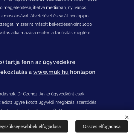
ő megjelenítése, illetve médiában, nyilvános
k másolásával, átvételével és saját honlapján
zettségét, miszerint másolt bekezdésenként 1000
núsítás alkalmazása esetén a tanúsítás megléte
) tartja fenn az ügyvédekre
jékoztatás a
www.mük.h
u
honlapon
sadásnak. Dr Czenczi Anikó ügyvédként csak
z adott ügyre kötött ügyvédi megbízási szerződés
 alkalmazásával az ügyvédi titoktartás szigorú
legszükségesebbek elfogadása
Összes elfogadása