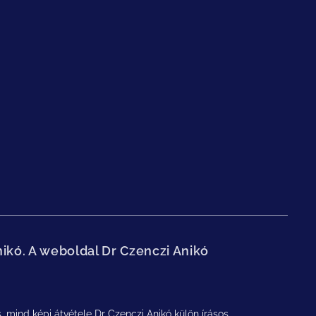
nikó. A weboldal Dr Czenczi Anikó
mind képi átvétele Dr Czenczi Anikó külön írásos