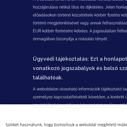
hozzájárulása nélkül tilos és díjköteles. Jelen ho
előadásokon történő közzététele körbér fizetési k
történő megjelenítésével vagy annak felhasználásá
EUR kötbér fizetésére köteles. A jogosulatlan felh
önmagában bizonyítja a másolás tényét.
Ügyvédi tájékoztatás: Ezt a honlapo
vonatkozó jogszabályok és belső sza
találhatóak.
A weboldalon olvasható információk tájékoztató t
személyes kapcsolatfelvételt követően, a konkrét 
szerint lát el ügyvédi jogi képviseletet az Ügyvédi
szabályai szerint.
Sütiket használunk, hogy biztosítsuk a weboldal megfelelő műkö