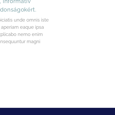
 informatív
újdonságokért.
piciatis unde omnis iste
 aperiam eaque ipsa
 explicabo nemo enim
 consequuntur magni