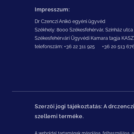
Impresszum:
Dr Czenczi Anikó egyéni ügyvéd
Székhely: 8000 Székesfehérvár, Színház utca 
Székesfehérvári Ügyvédi Kamara tagja KA
telefonszám: +36 22 311 925 +36 20 513 6
Szerzői jogi tájékoztatás: A drczenc
szellemi terméke.
A weboldal tartamának másolása, felhasználása, an