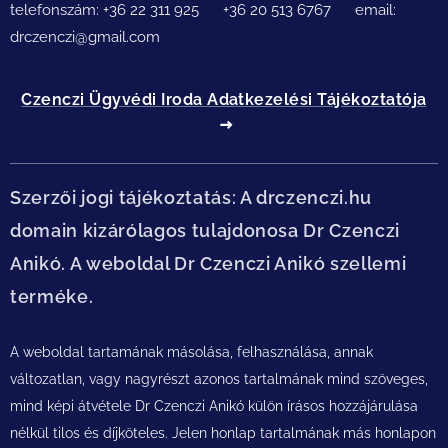
telefonszám: +36 22 311 925 +36 20 513 6767 email:
drczenczi@gmail.com
Czenczi Ügyvédi Iroda Adatkezelési Tájékoztatója
Szerzői jogi tájékoztatás: A drczenczi.hu
domain kizárólagos tulajdonosa Dr Czenczi
Anikó. A weboldal Dr Czenczi Anikó szellemi
terméke.
A weboldal tartamának másolása, felhasználása, annak
változatlan, vagy nagyrészt azonos tartalmának mind szöveges,
mind képi átvétele Dr Czenczi Anikó külön írásos hozzájárulása
nélkül tilos és díjköteles. Jelen honlap tartalmának más honlapon