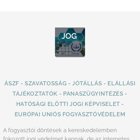
ÓVÉD
ELMI
JOG
ÁSZF - SZAVATOSSÁG - JÓTÁLLÁS - ELÁLLÁSI
TÁJÉKOZTATÓK - PANASZÜGYINTÉZÉS -
HATÓSÁGI ELŐTTI JOGI KÉPVISELET -
EURÓPAI UNIÓS FOGYASZTÓVÉDELEM
A fogyasztói döntések a kereskedelemben
fokozott jogi védelmet kapnak, de az internetes