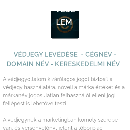
VÉDE
LEM
VÉDJEGY LEVÉDÉSE - CÉGNÉV -
DOMAIN NÉV - KERESKEDELMI NÉV
A védjegyoltalom kizárólagos jogot biztosít a
védjegy használatára, növeli a márka értékét és a
márkanév jogosulatlan felhasználói elleni jogi
fellépést is lehetővé teszi.
A védjegynek a marketingban komoly szerepe
van, és versenyelőnyt jelent a többi piaci