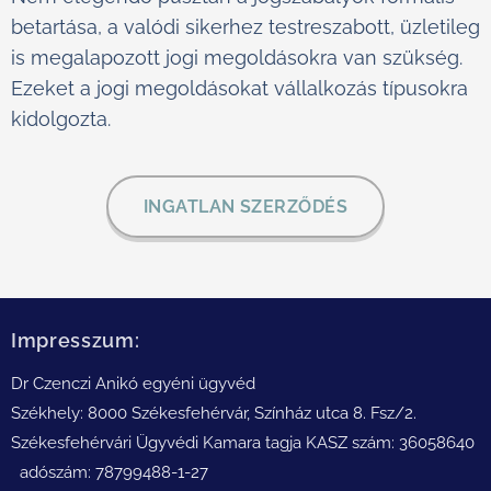
betartása, a valódi sikerhez testreszabott, üzletileg
is megalapozott jogi megoldásokra van szükség.
Ezeket a jogi megoldásokat vállalkozás típusokra
kidolgozta.
INGATLAN SZERZŐDÉS
Impresszum:
Dr Czenczi Anikó egyéni ügyvéd
Székhely: 8000 Székesfehérvár, Színház utca 8. Fsz/2.
Székesfehérvári Ügyvédi Kamara tagja KASZ szám: 36058640
adószám: 78799488-1-27