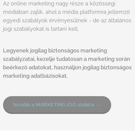
Az online marketing nagy része a közösségi
médiában zajlik, ahol a média platformra jellemző
egyedi szabályok érvényesülnek - de az általános
jogi szabályokat is tartani kell.
Legyenek jogilag biztonságos marketing
szabályzatai, kezelje tudatosan a marketing során
VÉDJ
beérkező adatokat, használjon jogilag biztonságos
marketing adatbázisokat.
EGYJ
OG
MÁR
tovább a MARKETINGJOG oldalra →
KANÉ
V