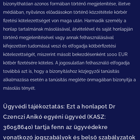
bizonyíthatóan azonos formában történő megjelenítése, illetve
médiában, nyilvános előadásokon történő közzététele körbér
fizetési kötelezettséget von maga után. Harmadik személy a
honlap tartalmának másolásával, átvételével és saját honlapján
történő megjelenítésével vagy annak felhasználásával
kifejezetten tudomásul veszi és elfogadja kötbérfizetési
kötelezettségét, miszerint másolt bekezdésenként 1000 EUR
kötbér fizetésére köteles. A jogosulatlan felhasználó elfogadja
továbbá azt is, hogy a bizonyításhoz közjegyzői tanúsítás
alkalmazása esetén a tanúsítás megléte önmagában bizonyítja a
másolás tényét.
Ügyvédi tájékoztatás: Ezt a honlapot Dr
Czenczi Anikó egyéni ügyvéd (KASZ:
36058640) tartja fenn az ügyvédekre
vonatkozó jogszabályok és belső szabályzatok