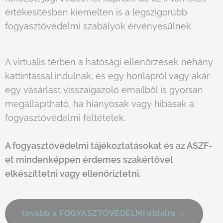
értékesítésben kiemelten is a legszigorúbb
fogyasztóvédelmi szabályok érvényesülnek.
A virtuális térben a hatósági ellenőrzések néhány
kattintással indulnak, és egy honlapról vagy akár
egy vásárlást visszaigazoló emailből is gyorsan
megállapítható, ha hiányosak vagy hibásak a
fogyasztóvédelmi feltételek.
A fogyasztóvédelmi tájékoztatásokat és az ÁSZF-
et mindenképpen érdemes szakértővel
elkészíttetni vagy ellenőriztetni.
tovább a FOGYASZTÓVÉDELMI oldalra →