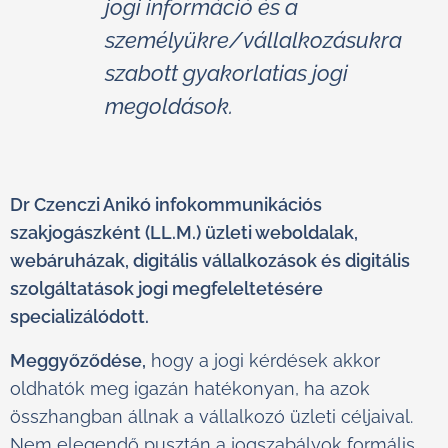
jogi információ és a
személyükre/vállalkozásukra
szabott gyakorlatias jogi
megoldások.
Dr Czenczi Anikó infokommunikációs
szakjogászként (LL.M.) üzleti weboldalak,
webáruházak, digitális vállalkozások és digitális
szolgáltatások jogi megfeleltetésére
specializálódott.
Meggyőződése,
hogy a jogi kérdések akkor
oldhatók meg igazán hatékonyan, ha azok
összhangban állnak a vállalkozó üzleti céljaival.
Nem elegendő pusztán a jogszabályok formális