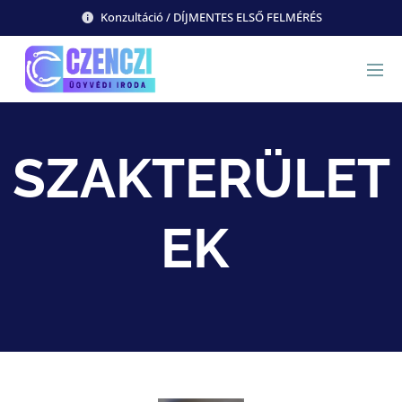
Konzultáció / DÍJMENTES ELSŐ FELMÉRÉS
SZAKTERÜLET
EK
E-
KERE
SKED
ELMI