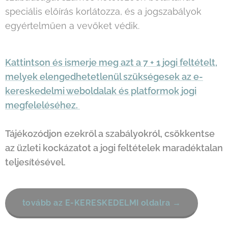
speciális előírás korlátozza, és a jogszabályok
egyértelműen a vevőket védik.
Kattintson és ismerje meg azt a 7 + 1 jogi feltételt,
melyek elengedhetetlenül szükségesek az e-
kereskedelmi weboldalak és platformok jogi
megfeleléséhez.
Tájékozódjon ezekről a szabályokról, csökkentse
az üzleti kockázatot a jogi feltételek maradéktalan
teljesítésével.
FOGY
tovább az E-KERESKEDELMI oldalra →
ASZT