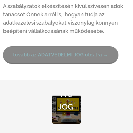
A szabályzatok elkészítésén kívül szívesen adok
tanácsot Önnek arról is, hogyan tudja az
adatkezelési szabályokat viszonylag könnyen
beépíteni vállalkozásának működésébe.
tovább az ADATVÉDELMI JOG oldalra →
MAR
KETI
NG
JOG