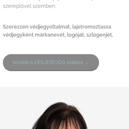
szereplővel szemben.
Szerezzen védjegyoltalmat, lajstromoztassa
védjegyként márkanevét, logóját, szlogenjét,
tovább a VÉGJEGYJOG oldalra →