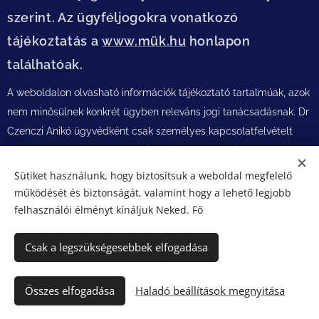
szerint. Az ügyféljogokra vonatkozó
tájékoztatás a
www.mük.h
u
honlapon
találhatóak.
A weboldalon olvasható információk tájékoztató tartalmúak, azok
nem minősülnek konkrét ügyben releváns jogi tanácsadásnak. Dr
Czenczi Anikó ügyvédként csak személyes kapcsolatfelvételt
követően, a konkrét ügy adatainak birtokában és ismeretében ad
jogi tanácsot, és csak az adott ügyre kötött ügyvédi megbízási
Sütiket használunk, hogy biztosítsuk a weboldal megfelelő
szerződés szerint lát el ügyvédi jogi képviseletet az Ügyvédi
működését és biztonságát, valamint hogy a lehető legjobb
Tevékenységről szóló 2017. évi LXXVIII. törvényben foglalt
felhasználói élményt kínáljuk Neked. Fő
szabályok alkalmazásával az ügyvédi titoktartás szigorú
Csak a legszükségesebbek elfogadása
szabályai szerint.
Összes elfogadása
Haladó beállítások megnyitása
Sütik